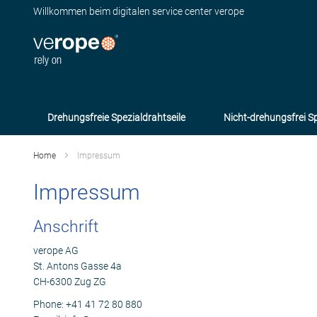
Direkt
Willkommen beim digitalen service center verope
zum
Inhalt
Drehungsfreie Spezialdrahtseile
Nicht-drehungsfrei Sp
Home
Impressum
Impressum
Anschrift
verope AG
St. Antons Gasse 4a
CH-6300 Zug ZG
Phone: +41 41 72 80 880